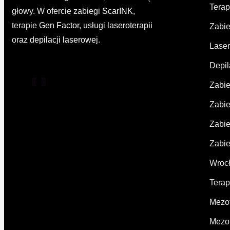
Terap
głowy. W ofercie zabiegi
ScarINK
,
terapie
Gen Factor
, usługi
laseroterapii
Zabie
oraz
depilacji laserowej
.
Laser
Depil
Zabie
Zabie
Zabie
Zabie
Wroc
Terap
Mezot
Mezot