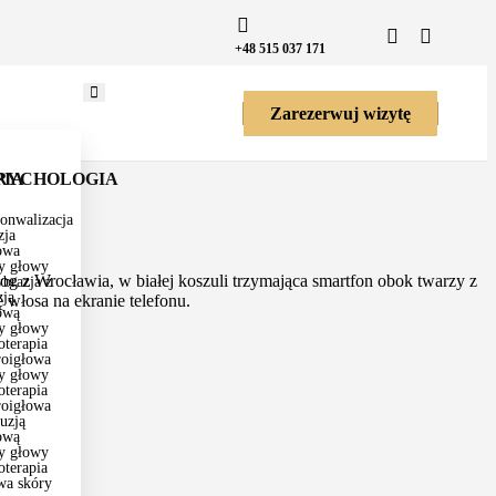
+48 515 037 171
Zarezerwuj wizytę
PIA
RYCHOLOGIA
onwalizacja
zja
owa
y głowy
brazja z
zją
ową
y głowy
terapia
roigłowa
y głowy
terapia
roigłowa
fuzją
ową
y głowy
terapia
wa skóry