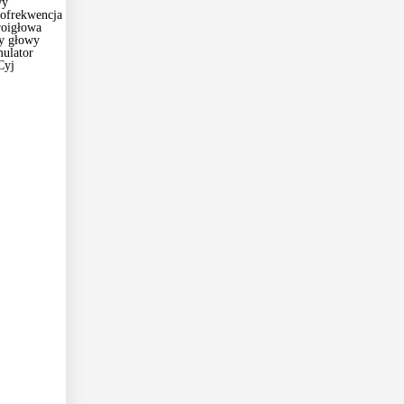
wy
ofrekwencja
roigłowa
y głowy
ulator
Cyj