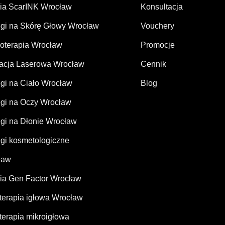
ia ScarINK Wrocław
Konsultacja
gi na Skórę Głowy Wrocław
Vouchery
oterapia Wrocław
Promocje
acja Laserowa Wrocław
Cennik
gi na Ciało Wrocław
Blog
gi na Oczy Wrocław
gi na Dłonie Wrocław
gi kosmetologiczne
ław
ia Gen Factor Wrocław
erapia igłowa Wrocław
erapia mikroigłowa