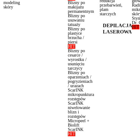
redukcja
gło
modeling
Blizny po
przebarwień,
Radi
skóry
makijażu
plam
mik
permanentnym
starczych
skór
Blizny po
Stym
usuwaniu
Dr. 
tatuaży
DEPILACJA
HIT
Blizny po
LASEROWA
plastyce
brzucha /
piersi
HIT
Blizny po
cesarce /
wyrostku /
usunięciu
tarczycy
Blizny po
oparzeniach /
pogryzieniach
/ urazach
ScarINK
mikropunktura
rozstępów
ScarINK
niwelowanie
blizn i
rozstępów
Micropeel +
Biolift
ScarINK
HIT