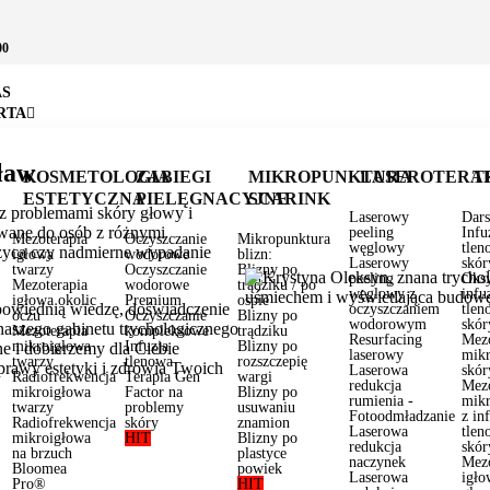
00
AS
RTA
ław
KOSMETOLOGIA
ZABIEGI
MIKROPUNKTURA
LASEROTERA
T
ESTETYCZNA
PIELĘGNACYJNE
SCARINK
ę z problemami skóry głowy i
Laserowy
Dars
owane do osób z różnymi
peeling
Infu
Mezoterapia
Oczyszczanie
Mikropunktura
węglowy
tlen
zczyca czy nadmierne wypadanie
igłowa
wodorowe
blizn:
Laserowy
skór
twarzy
Oczyszczanie
Blizny po
peeling
Oksy
Mezoterapia
wodorowe
trądziku / po
węglowy z
infu
igłowa okolic
Premium
ospie
powiednią wiedzę, doświadczenie
oczyszczaniem
tlen
oczu
Oczyszczanie
Blizny po
wodorowym
skór
aszego gabinetu trychologicznego
Mezoterapia
kompleksowe
trądziku
Resurfacing
Mezo
mikroigłowa
Infuzja
Blizny po
e i dobierzemy dla Ciebie
laserowy
mik
twarzy
tlenowa
rozszczepię
rawy estetyki i zdrowia Twoich
Laserowa
skór
Radiofrekwencja
Terapia Gen
wargi
redukcja
Mezo
mikroigłowa
Factor na
Blizny po
rumienia -
mik
twarzy
problemy
usuwaniu
Fotoodmładzanie
z in
Radiofrekwencja
skóry
znamion
Laserowa
tlen
mikroigłowa
HIT
Blizny po
redukcja
skór
na brzuch
plastyce
naczynek
Mezo
Bloomea
powiek
Laserowa
igło
Pro®
HIT