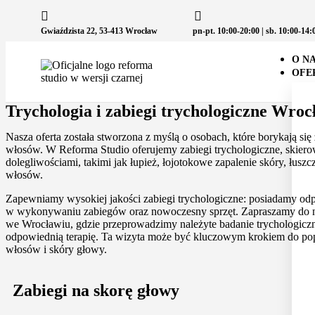
Gwiaździsta 22, 53-413 Wrocław
pn-pt. 10:00-20:00 | sb. 10:00-14:
O N
OFE
Trychologia i zabiegi trychologiczne Wroc
Nasza oferta została stworzona z myślą o osobach, które borykają si
włosów. W Reforma Studio oferujemy zabiegi trychologiczne, skier
dolegliwościami, takimi jak łupież, łojotokowe zapalenie skóry, łus
włosów.
Zapewniamy wysokiej jakości zabiegi trychologiczne: posiadamy od
w wykonywaniu zabiegów oraz nowoczesny sprzęt. Zapraszamy do n
we Wrocławiu, gdzie przeprowadzimy należyte badanie trychologiczn
odpowiednią terapię. Ta wizyta może być kluczowym krokiem do pop
włosów i skóry głowy.
Zabiegi na skorę głowy