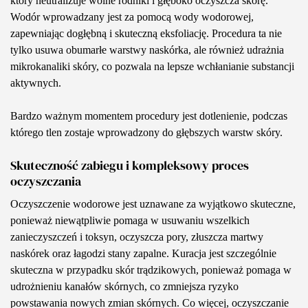
który neutralizuje wolne rodniki i głęboko oczyszcza skórę.
Wodór wprowadzany jest za pomocą wody wodorowej,
zapewniając dogłębną i skuteczną eksfoliację. Procedura ta nie
tylko usuwa obumarłe warstwy naskórka, ale również udrażnia
mikrokanaliki skóry, co pozwala na lepsze wchłanianie substancji
aktywnych.
Bardzo ważnym momentem procedury jest dotlenienie, podczas
którego tlen zostaje wprowadzony do głębszych warstw skóry.
Skuteczność zabiegu i kompleksowy proces
oczyszczania
Oczyszczenie wodorowe jest uznawane za wyjątkowo skuteczne,
ponieważ niewątpliwie pomaga w usuwaniu wszelkich
zanieczyszczeń i toksyn, oczyszcza pory, złuszcza martwy
naskórek oraz łagodzi stany zapalne. Kuracja jest szczególnie
skuteczna w przypadku skór trądzikowych, ponieważ pomaga w
udrożnieniu kanałów skórnych, co zmniejsza ryzyko
powstawania nowych zmian skórnych. Co więcej, oczyszczanie