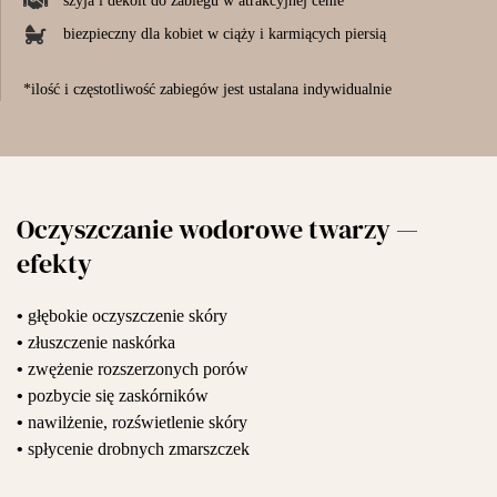
szyja i dekolt do zabiegu w atrakcyjnej cenie
biezpieczny dla kobiet w ciąży i karmiących piersią
*ilość i częstotliwość zabiegów jest ustalana indywidualnie
Oczyszczanie wodorowe twarzy —
efekty
•
głębokie oczyszczenie skóry
•
złuszczenie naskórka
•
zwężenie rozszerzonych porów
•
pozbycie się zaskórników
•
nawilżenie, rozświetlenie skóry
•
spłycenie drobnych zmarszczek