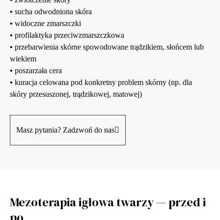
•
sucha odwodniona skóra
•
widoczne zmarszczki
•
profilaktyka przeciwzmarszczkowa
•
przebarwienia skórne spowodowane trądzikiem, słońcem lub
wiekiem
•
poszarzała cera
•
kuracja celowana pod konkretny problem skórny (np. dla
skóry przesuszonej, trądzikowej, matowej)
Masz pytania? Zadzwoń do nas
Mezoterapia igłowa twarzy — przed i
po